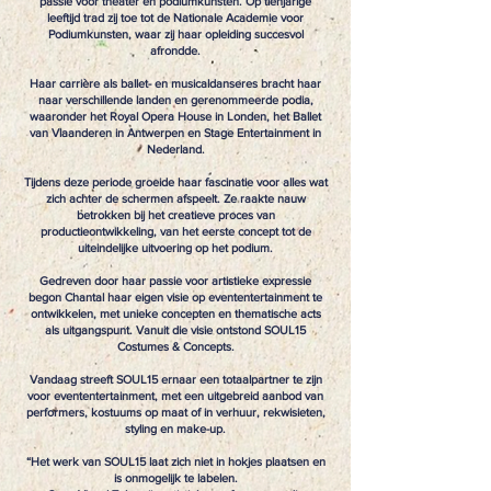
passie voor theater en podiumkunsten. Op tienjarige
leeftijd trad zij toe tot de Nationale Academie voor
Podiumkunsten, waar zij haar opleiding succesvol
afrondde.
Haar carrière als ballet- en musicaldanseres bracht haar
naar verschillende landen en gerenommeerde podia,
waaronder het Royal Opera House in Londen, het Ballet
van Vlaanderen in Antwerpen en Stage Entertainment in
Nederland.
Tijdens deze periode groeide haar fascinatie voor alles wat
zich achter de schermen afspeelt. Ze raakte nauw
betrokken bij het creatieve proces van
productieontwikkeling, van het eerste concept tot de
uiteindelijke uitvoering op het podium.
Gedreven door haar passie voor artistieke expressie
begon Chantal haar eigen visie op evententertainment te
ontwikkelen, met unieke concepten en thematische acts
als uitgangspunt. Vanuit die visie ontstond SOUL15
Costumes & Concepts.
Vandaag streeft SOUL15 ernaar een totaalpartner te zijn
voor evententertainment, met een uitgebreid aanbod van
performers, kostuums op maat of in verhuur, rekwisieten,
styling en make-up.
“Het werk van SOUL15 laat zich niet in hokjes plaatsen en
is onmogelijk te labelen.