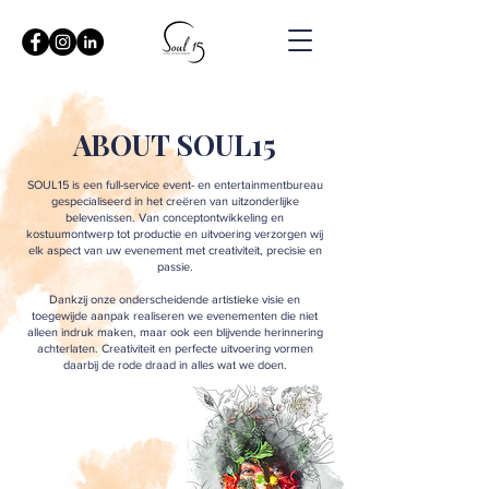
ABOUT SOUL15
SOUL15 is een full-service event- en entertainmentbureau
gespecialiseerd in het creëren van uitzonderlijke
belevenissen. Van conceptontwikkeling en
kostuumontwerp tot productie en uitvoering verzorgen wij
elk aspect van uw evenement met creativiteit, precisie en
passie.
Dankzij onze onderscheidende artistieke visie en
toegewijde aanpak realiseren we evenementen die niet
alleen indruk maken, maar ook een blijvende herinnering
achterlaten. Creativiteit en perfecte uitvoering vormen
daarbij de rode draad in alles wat we doen.