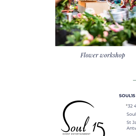
Flower workshop
SOUL15
+
32 
Sou
St J
Ant